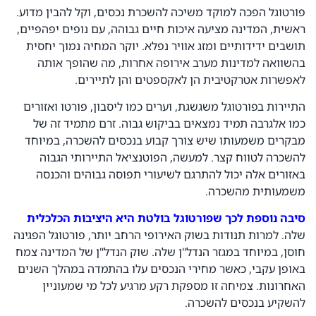
פורטוגל הפכה למוקד משיכה להשכרת נכסים, וקל להבין מדוע.
ראשית, המדינה מציעה איכות חיים גבוהה, עם נופים יפהפיים,
תושבים ידידותיים ומזג אוויר נפלא. יוקר המחיה נמוך יחסית
בהשוואה למדינות מערב אירופה אחרות, מה שהופך אותה
לאפשרות אטרקטיבית הן לאקספטים והן לתיירים.
התיירות בפורטוגל משגשגת, וערים כמו ליסבון, פורטו ואזורים
כמו אלגרבה תמיד נמצאים בביקוש גבוה. זרם מתמיד זה של
מבקרים משמעותו שיש צורך קבוע בנכסים להשכרה, במיוחד
להשכרה לטווח קצר. למעשה, הפוטנציאל התיירותי הגבוה
באזורים אלה יכול להתרגם לשיעורי תפוסה גבוהים והכנסה
משמעותית מהשכרה.
סיבה נוספת לכך שפורטוגל בולטת היא היציבות הכלכלית
שלה. למרות תנודות בשוק האירופי הרחב יותר, פורטוגל הפגינה
חוסן, במיוחד במגזר הנדל"ן שלה. שוק הנדל"ן של המדינה צמח
באופן עקבי, כאשר מחירי הנכסים עלו בהתמדה במהלך השנים
האחרונות. צמיחה זו מספקת רקע מרגיע לכל מי שמעוניין
להשקיע בנכסים להשכרה.