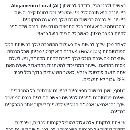
ראשית ולפני הכל, תזדקק לרישיון
Alojamento Local (AL)
.
רישיון זה הוא חובה לכל מי שמשכיר נכס לטווח קצר. השגת
רישיון AL כרוכה ברישום הנכס שלך במועצה המקומית
ובהבטחה שהוא עומד בכל התנאים הנדרשים. הנכס שלך חייב
להיות במצב מצוין, כאשר כל הציוד פועל כראוי.
לאחר מכן, עליך לרשום את פעילות ההשכרה שלך ברשויות המס
הפורטוגזיות (Finanças). צעד זה הוא קריטי מכיוון שכל הכנסה
שנוצרת מהשכרת הנכס שלך חייבת להיות מדווחת, ויש לשלם
מסים בהתאם. שיעור המס יכול להשתנות בהתאם לשאלה האם
אתה תושב פורטוגל או לא, כאשר השיעורים בדרך כלל סביב
28% עבור לא תושבים.
בנוסף, ישנן דרישות ספציפיות לרישום אורחים. כל המבקרים
שאינם פורטוגזים חייבים להירשם כאשר הם לנים בנכס המושכר
שלך. זהו אמצעי אבטחה המסייע לרשויות לעקוב אחר המבקרים
במדינה.
אי ציות לתקנות אלה עלול להוביל לקנסות כבדים, שיכולים
בקלות לעלות על הכנסות השכירות שלך. לכן, חשוב לעשות הכל