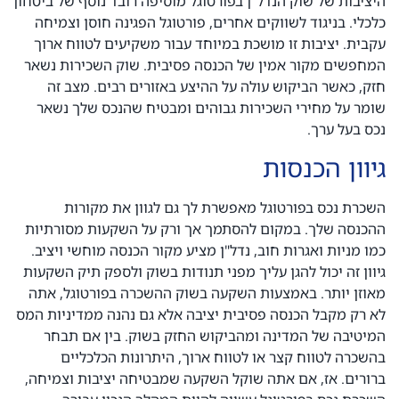
היציבות של שוק הנדל"ן בפורטוגל מוסיפה רובד נוסף של ביטחון
כלכלי. בניגוד לשווקים אחרים, פורטוגל הפגינה חוסן וצמיחה
עקבית. יציבות זו מושכת במיוחד עבור משקיעים לטווח ארוך
המחפשים מקור אמין של הכנסה פסיבית. שוק השכירות נשאר
חזק, כאשר הביקוש עולה על ההיצע באזורים רבים. מצב זה
שומר על מחירי השכירות גבוהים ומבטיח שהנכס שלך נשאר
נכס בעל ערך.
גיוון הכנסות
השכרת נכס בפורטוגל מאפשרת לך גם לגוון את מקורות
ההכנסה שלך. במקום להסתמך אך ורק על השקעות מסורתיות
כמו מניות ואגרות חוב, נדל"ן מציע מקור הכנסה מוחשי ויציב.
גיוון זה יכול להגן עליך מפני תנודות בשוק ולספק תיק השקעות
מאוזן יותר. באמצעות השקעה בשוק ההשכרה בפורטוגל, אתה
לא רק מקבל הכנסה פסיבית יציבה אלא גם נהנה ממדיניות המס
המיטיבה של המדינה ומהביקוש החזק בשוק. בין אם תבחר
בהשכרה לטווח קצר או לטווח ארוך, היתרונות הכלכליים
ברורים. אז, אם אתה שוקל השקעה שמבטיחה יציבות וצמיחה,