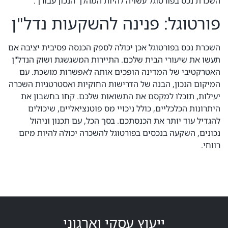
השכרת נכס בפורטוגל עשויה להיות המהלך הנכון עבורך.
פורטוגל: פנינה להשקעות נדל"ן
השכרת נכס בפורטוגל אכן יכולה לספק הכנסה פסיבית יציבה אם
תעשו את שיעורי הבית שלכם. התיירות המשגשגת ושוק הנדל"ן
האטרקטיבי של המדינה הופכים אותה לאפשרות מושכת. עם
המיקום הנכון, הבנה של הדרישות החוקיות ואסטרטגיות השכרה
יעילות, תוכלו למקסם את התשואות שלכם. קחו בחשבון את
היתרונות הכלכליים, כולל ניכויי מס פוטנציאליים, שיכולים
להגדיל עוד יותר את הכנסתכם. בסך הכל, עם תכנון וניהול
נכונים, השקעה בנכסים בפורטוגל להשכרה יכולה להיות מיזם
רווחי.
ייעוץ עסקי וארגוני